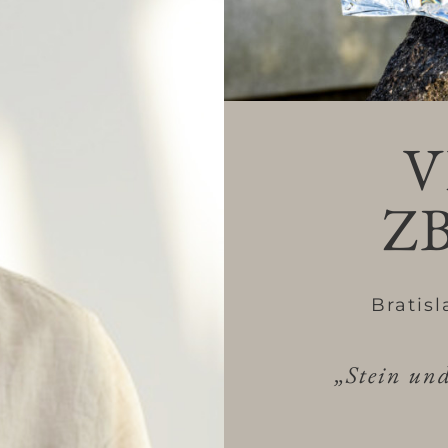
V
Z
Bratis
„Stein un