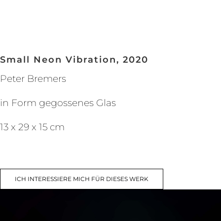
Small Neon Vibration, 2020
Peter Bremers
in Form gegossenes Glas
13 x 29 x 15 cm
ICH INTERESSIERE MICH FÜR DIESES WERK