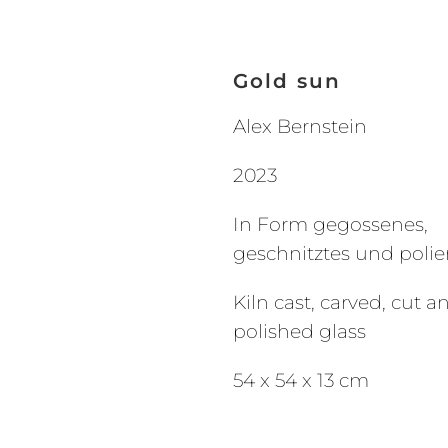
Gold sun
Alex Bernstein
2023
In Form gegossenes,
geschnitztes und polie
Kiln cast, carved, cut a
polished glass
54 x 54 x 13 cm