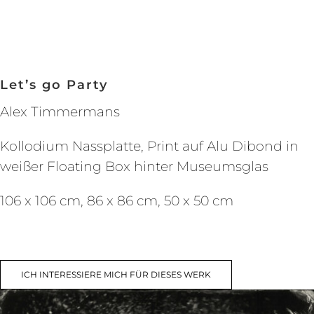
Let’s go Party
Alex Timmermans
Kollodium Nassplatte, Print auf Alu Dibond in
weißer Floating Box hinter Museumsglas
106 x 106 cm, 86 x 86 cm, 50 x 50 cm
ICH INTERESSIERE MICH FÜR DIESES WERK