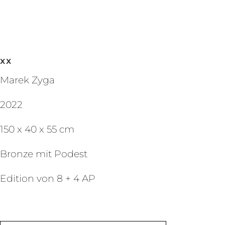
xx
Marek Zyga
2022
150 x 40 x 55 cm
Bronze mit Podest
Edition von 8 + 4 AP