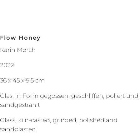
Flow Honey
Karin Mørch
2022
36 x 45 x 9,5 cm
Glas, in Form gegossen, geschliffen, poliert und
sandgestrahlt
Glass, kiln-casted, grinded, polished and
sandblasted