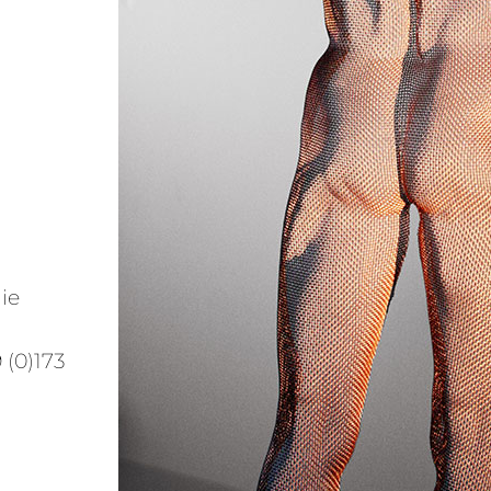
ie
 (0)173
ry.com