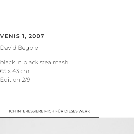
VENIS 1, 2007
David Begbie
black in black stealmash
65 x 43 cm
Edition 2/9
ICH INTERESSIERE MICH FÜR DIESES WERK