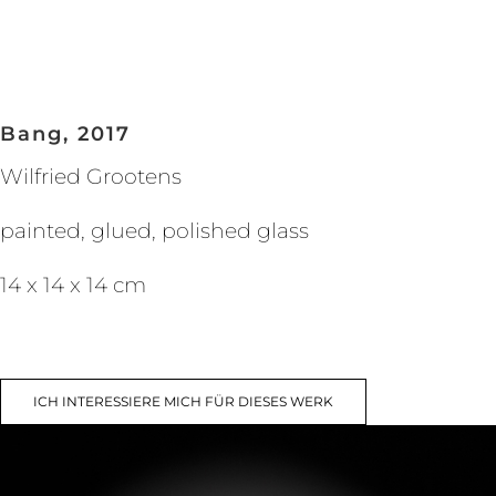
Bang, 2017
Wilfried Grootens
painted, glued, polished glass
14 x 14 x 14 cm
ICH INTERESSIERE MICH FÜR DIESES WERK