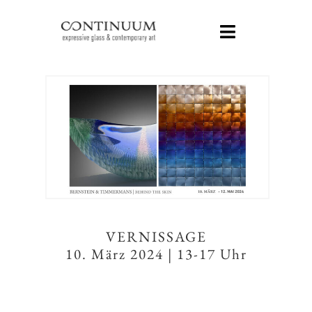
Zum
Inhalt
Toggle
springen
Navigatio
HOME -STARTSEITE
KÜNSTLER
AUSSTELLUNGEN
SERVICE
ÜBER UNS
VERNISSAGE
10. März 2024 | 13-17 Uhr
KONTAKT
SOCIAL MEDIA